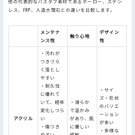
他の代表的なバスタブ素材であるホーロー、ステン
レス、FRP、人造大理石との違いを比較します。
メンテナ
デザイン
触り心地
ンス性
性
・汚れが
つきづら
く落とし
やすい
・耐久性
・サイ
に優れて
ズ・形状
いて、経年
・滑らか
のバリエ
変化しづら
で温かみ
ーション
アクリル
い
があり、肌
が多い
・傷つき
に優しい
・多様な
やすい
感触