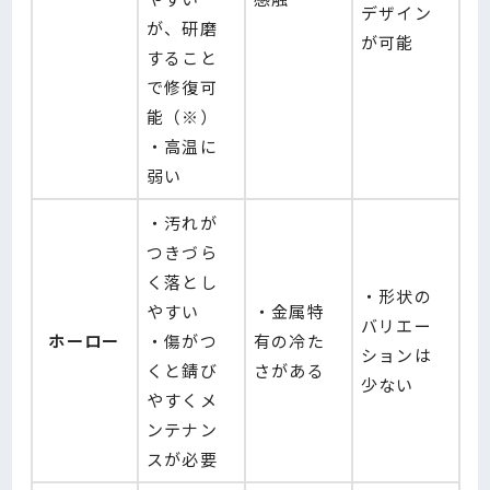
デザイン
が、研磨
が可能
すること
で修復可
能（※）
・高温に
弱い
・汚れが
つきづら
く落とし
・形状の
やすい
・金属特
バリエー
ホーロー
・傷がつ
有の冷た
ションは
くと錆び
さがある
少ない
やすくメ
ンテナン
スが必要